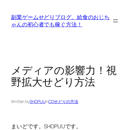
内
容
副業ゲームせどりブログ。給食のおじち
を
ゃんの初心者でも稼ぐ方法！
ス
キ
ッ
プ
メディアの影響力！視
野拡大せどり方法
Written by
SHOPUU
in
CDせどりの方法
まいどです。SHOPUUです。