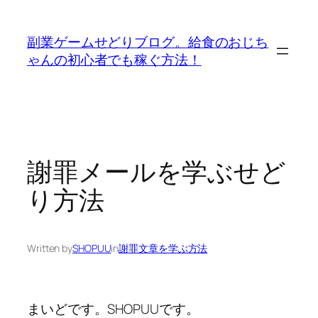
内
容
副業ゲームせどりブログ。給食のおじち
を
ゃんの初心者でも稼ぐ方法！
ス
キ
ッ
プ
謝罪メールを学ぶせど
り方法
Written by
SHOPUU
in
謝罪文章を学ぶ方法
まいどです。SHOPUUです。