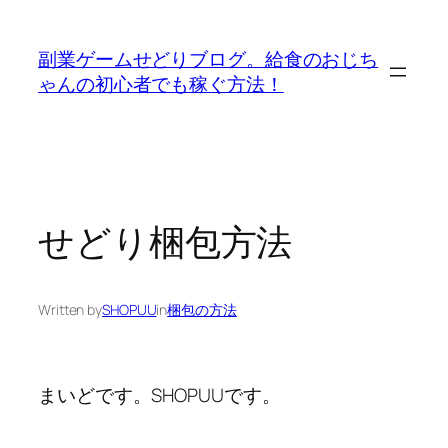
内
容
副業ゲームせどりブログ。給食のおじち
を
ゃんの初心者でも稼ぐ方法！
ス
キ
ッ
プ
せどり梱包方法
Written by
SHOPUU
in
梱包の方法
まいどです。SHOPUUです。