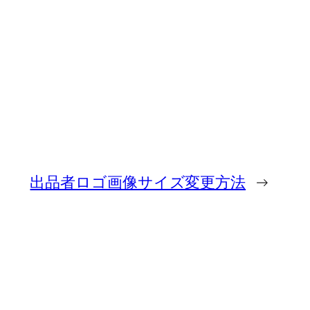
出品者ロゴ画像サイズ変更方法
→