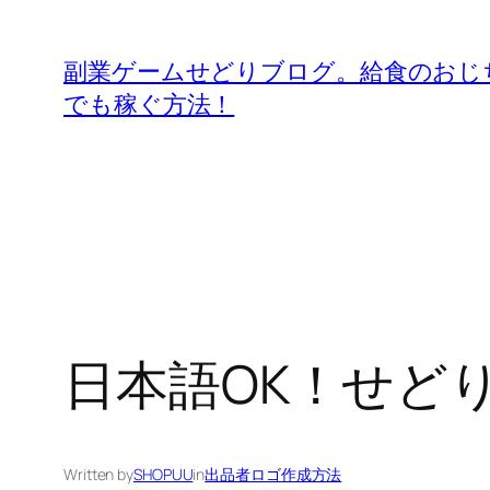
内
容
副業ゲームせどりブログ。給食のおじ
を
でも稼ぐ方法！
ス
キ
ッ
プ
日本語OK！せど
Written by
SHOPUU
in
出品者ロゴ作成方法