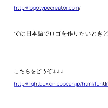
http://logotypecreator.com
/
では日本語でロゴを作りたいとき
こちらをどうぞ↓↓↓
http://lightbox.on.coocan.jp/html/font