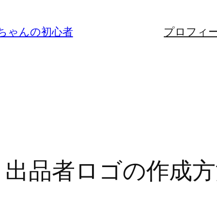
ちゃんの初心者
プロフィ
り出品者ロゴの作成方