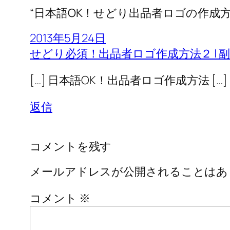
“日本語OK！せどり出品者ロゴの作成方
2013年5月24日
せどり必須！出品者ロゴ作成方法２ |
[…] 日本語OK！出品者ロゴ作成方法 […]
返信
コメントを残す
メールアドレスが公開されることはあ
コメント
※