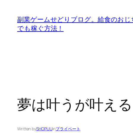
内
容
副業ゲームせどりブログ。給食のおじ
を
でも稼ぐ方法！
ス
キ
ッ
プ
夢は叶うが叶える
Written by
SHOPUU
in
プライベート