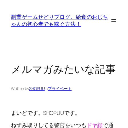
内
容
副業ゲームせどりブログ。給食のおじち
を
ゃんの初心者でも稼ぐ方法！
ス
キ
ッ
プ
メルマガみたいな記事
Written by
SHOPUU
in
プライベート
まいどです。SHOPUUです。
ねずみ取りしてる警官をいつも
ドヤ顔
で通