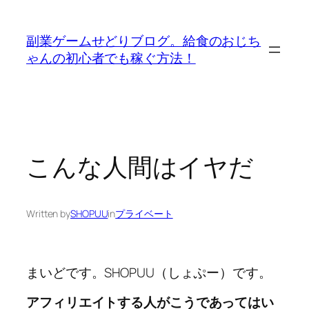
内
容
副業ゲームせどりブログ。給食のおじち
を
ゃんの初心者でも稼ぐ方法！
ス
キ
ッ
プ
こんな人間はイヤだ
Written by
SHOPUU
in
プライベート
まいどです。SHOPUU（しょぷー）です。
アフィリエイトする人がこうであってはい