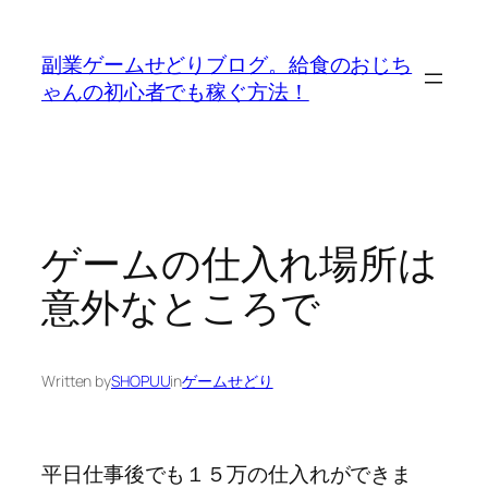
内
容
副業ゲームせどりブログ。給食のおじち
を
ゃんの初心者でも稼ぐ方法！
ス
キ
ッ
プ
ゲームの仕入れ場所は
意外なところで
Written by
SHOPUU
in
ゲームせどり
平日仕事後でも１５万の仕入れができま