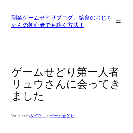
内
容
副業ゲームせどりブログ。給食のおじち
を
ゃんの初心者でも稼ぐ方法！
ス
キ
ッ
プ
ゲームせどり第一人者
リュウさんに会ってき
ました
Written by
SHOPUU
in
ゲームせどり