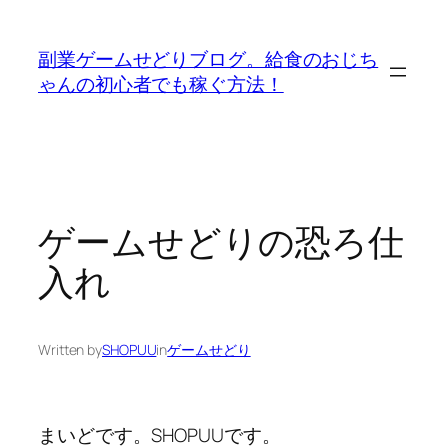
内
容
副業ゲームせどりブログ。給食のおじち
を
ゃんの初心者でも稼ぐ方法！
ス
キ
ッ
プ
ゲームせどりの恐ろ仕
入れ
Written by
SHOPUU
in
ゲームせどり
まいどです。SHOPUUです。