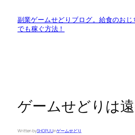
内
容
副業ゲームせどりブログ。給食のおじ
を
でも稼ぐ方法！
ス
キ
ッ
プ
ゲームせどりは遠
Written by
SHOPUU
in
ゲームせどり