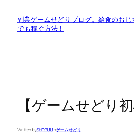
内
容
副業ゲームせどりブログ。給食のおじ
を
でも稼ぐ方法！
ス
キ
ッ
プ
【ゲームせどり初
Written by
SHOPUU
in
ゲームせどり