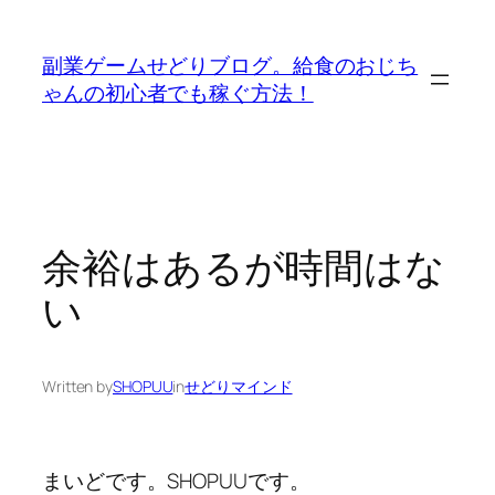
内
容
副業ゲームせどりブログ。給食のおじち
を
ゃんの初心者でも稼ぐ方法！
ス
キ
ッ
プ
余裕はあるが時間はな
い
Written by
SHOPUU
in
せどりマインド
まいどです。SHOPUUです。