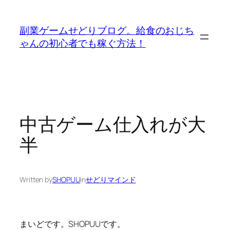
内
容
副業ゲームせどりブログ。給食のおじち
を
ゃんの初心者でも稼ぐ方法！
ス
キ
ッ
プ
中古ゲーム仕入れが大
半
Written by
SHOPUU
in
せどりマインド
まいどです。SHOPUUです。