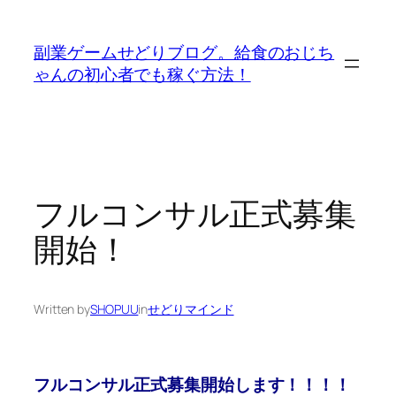
内
容
副業ゲームせどりブログ。給食のおじち
を
ゃんの初心者でも稼ぐ方法！
ス
キ
ッ
プ
フルコンサル正式募集
開始！
Written by
SHOPUU
in
せどりマインド
フルコンサル正式募集開始します！！！！