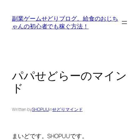
内
容
副業ゲームせどりブログ。給食のおじち
を
ゃんの初心者でも稼ぐ方法！
ス
キ
ッ
プ
パパせどらーのマイン
ド
Written by
SHOPUU
in
せどりマインド
まいどです。SHOPUUです。