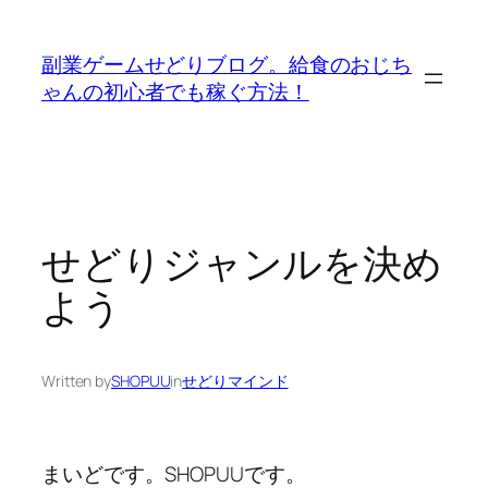
内
容
副業ゲームせどりブログ。給食のおじち
を
ゃんの初心者でも稼ぐ方法！
ス
キ
ッ
プ
せどりジャンルを決め
よう
Written by
SHOPUU
in
せどりマインド
まいどです。SHOPUUです。