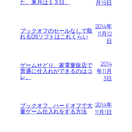
た。来月は１３日。
月19日
2014年
ブックオフのセールなしで取
11月12
れるDSソフトはこれくらい
日
2014
ゲームせどり。家電量販店で
年11月
普通に仕入れができるのはコ
レ。
3日
2014年
ブックオフ、ハードオフで大
量ゲーム仕入れをする方法
11月1日