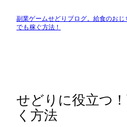
内
容
副業ゲームせどりブログ。給食のおじ
を
でも稼ぐ方法！
ス
キ
ッ
プ
せどりに役立つ！
く方法