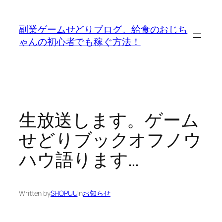
内
容
副業ゲームせどりブログ。給食のおじち
を
ゃんの初心者でも稼ぐ方法！
ス
キ
ッ
プ
生放送します。ゲーム
せどりブックオフノウ
ハウ語ります…
Written by
SHOPUU
in
お知らせ