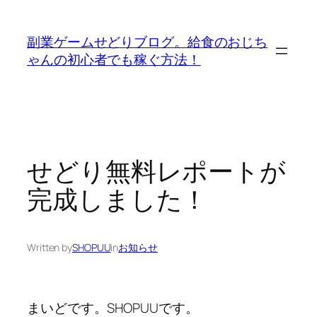
内
容
副業ゲームせどりブログ。給食のおじち
を
ゃんの初心者でも稼ぐ方法！
ス
キ
ッ
プ
せどり無料レポートが
完成しました！
Written by
SHOPUU
in
お知らせ
まいどです。SHOPUUです。