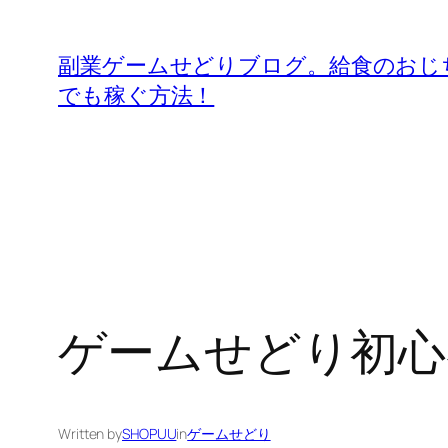
内
容
副業ゲームせどりブログ。給食のおじ
を
でも稼ぐ方法！
ス
キ
ッ
プ
ゲームせどり初心
Written by
SHOPUU
in
ゲームせどり