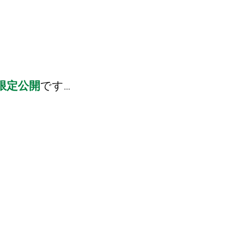
。
限定公開
です…