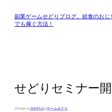
内
容
副業ゲームせどりブログ。給食のおじ
を
でも稼ぐ方法！
ス
キ
ッ
プ
せどりセミナー開
Written by
SHOPUU
in
ゲームせどり