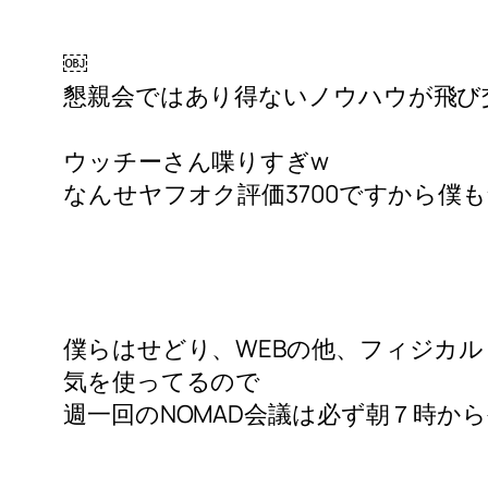
￼
懇親会ではあり得ないノウハウが
飛び
ウッチーさん喋りすぎw
なんせヤフオク評価3700ですから僕
僕らはせどり、WEBの他、
フィジカル
気を使ってるので
週一回のNOMAD会議は必ず朝７時か