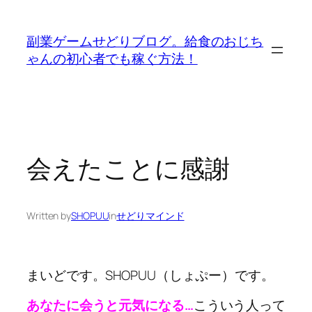
内
容
副業ゲームせどりブログ。給食のおじち
を
ゃんの初心者でも稼ぐ方法！
ス
キ
ッ
プ
会えたことに感謝
Written by
SHOPUU
in
せどりマインド
まいどです。SHOPUU（しょぷー）です。
あなたに会うと元気になる…
こういう人って