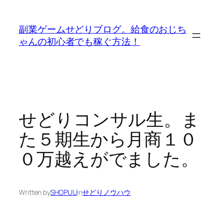
内
容
副業ゲームせどりブログ。給食のおじち
を
ゃんの初心者でも稼ぐ方法！
ス
キ
ッ
プ
せどりコンサル生。ま
た５期生から月商１０
０万越えがでました。
Written by
SHOPUU
in
せどりノウハウ