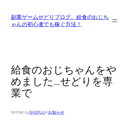
内
容
副業ゲームせどりブログ。給食のおじち
を
ゃんの初心者でも稼ぐ方法！
ス
キ
ッ
プ
給食のおじちゃんをや
めました…せどりを専
業で
Written by
SHOPUU
in
お知らせ