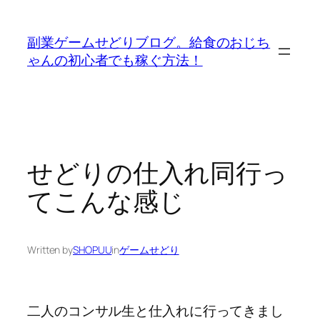
内
容
副業ゲームせどりブログ。給食のおじち
を
ゃんの初心者でも稼ぐ方法！
ス
キ
ッ
プ
せどりの仕入れ同行っ
てこんな感じ
Written by
SHOPUU
in
ゲームせどり
二人のコンサル生と仕入れに行ってきまし